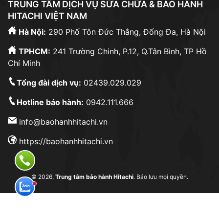
TRUNG TÂM DỊCH VỤ SỬA CHỮA & BẢO HÀNH
HITACHI VIỆT NAM
Hà Nội:
290 Phố Tôn Đức Thắng, Đống Đa, Hà Nội
TPHCM:
241 Trường Chinh, P.12, Q.Tân Bình, TP Hồ
Chí Minh
Tổng đài dịch vụ:
02439.029.029
Hotline bảo hành:
0942.111.666
info@baohanhhitachi.vn
https://baohanhhitachi.vn
© 2026,
Trung tâm bảo hành Hitachi
. Bảo lưu mọi quyền.