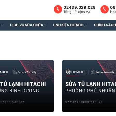
02439.029.029
09
Tổng đài dịch vụ
Hot
H
DỊCH VỤ SỬA CHỮA
LINH KIỆN HITACHI
CHÍNH SÁCH