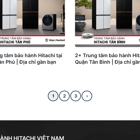
g tâm bảo hành Hitachi tại
2+ Trung tâm bảo hành Hita
n Phú | Địa chỉ gần bạn
Quận Tân Bình | Địa chỉ gầ
1
2
3
›
ÀNH HITACHI VIỆT NAM