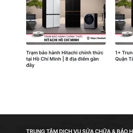
Trạm bảo hành Hitachi chính thức
1+ Trun
tại Hồ Chí Minh | 8 địa điểm gần
Quận Tâ
đây
TRUNG TÂM DỊCH VỤ SỬA CHỮA & BẢO H