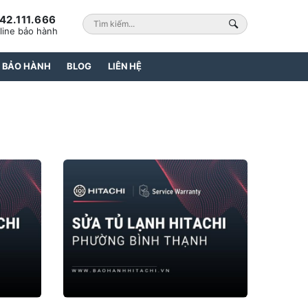
42.111.666
line bảo hành
 BẢO HÀNH
BLOG
LIÊN HỆ