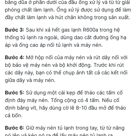
bằng dũa ở phần dưới của đầu ống xử lý và từ từ giải
phóng chất làm lạnh. Ống xử lý được sử dụng để làm
đầy chất làm lạnh và hút chân không trong sản xuất.
Bước 3:
Sau khi xả hết gas lạnh R600a trong hệ
thống tủ lạnh ra ngoài, dùng dao cắt đường ống hạ
áp và ống cao áp nối tủ lạnh và máy nén.
Bước 4:
Mở hộp nối của máy nén và rút dây nối với
bộ bảo vệ máy nén và bộ khởi động. Trước khi rút
các dây này, bạn có thể chụp ảnh tất cả các kết nối
giữa dây và máy nén.
Bước 5:
Sử dụng một cái kẹp để tháo các tấm cố
định đáy máy nén. Tổng cộng có 4 tấm. Nếu cố
định bằng vít, hãy dùng cờ lê 8-10 đầu mở để tháo
cả bốn.
Bước 6:
Giữ máy nén tủ lạnh trong tay, từ từ nâng
nó lên và kéo nó ra để lấy máy nén tủ lạnh ra.