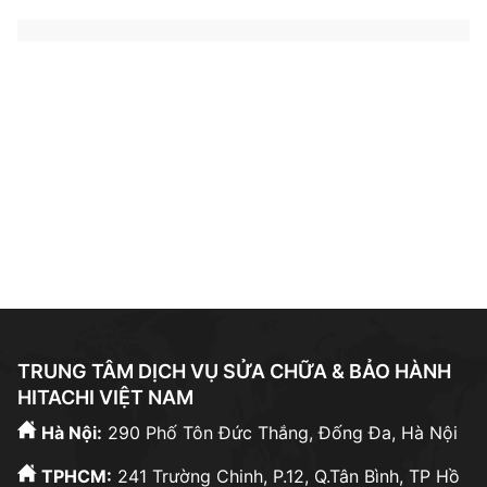
Tìm kiếm thường xuyên:
sửa tủ lạnh hitachi tphcm
|
sửa tủ lạnh hitachi gần đây
|
bảo hành bosch
|
bảo
hành hitachi hưng yên
|
bảo hành hitachi bắc ninh
|
sửa máy giặt electrolux
|
trạm bảo hành bosch
|
bảo
hành hitachi hải phòng
|
sửa tủ lạnh bosch
|
sửa máy
giặt hưng yên
|
TRUNG TÂM DỊCH VỤ SỬA CHỮA & BẢO HÀNH
HITACHI VIỆT NAM
Hà Nội:
290 Phố Tôn Đức Thắng, Đống Đa, Hà Nội
TPHCM:
241 Trường Chinh, P.12, Q.Tân Bình, TP Hồ