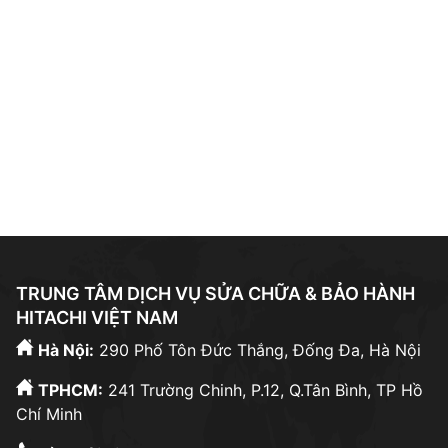
Tìm kiếm thường xuyên:
sửa tủ lạnh hitachi tại
tphcm
|
sửa tủ lạnh hitachi gần đây
|
bảo hành bosch
|
bảo hành hitachi hưng yên
|
bảo hành hitachi bắc
ninh
|
sửa máy giặt electrolux
|
trạm bảo hành bosch
|
bảo hành hitachi hải phòng
|
sửa tủ lạnh bosch
|
sửa
máy giặt hưng yên
|
TRUNG TÂM DỊCH VỤ SỬA CHỮA & BẢO HÀNH
HITACHI VIỆT NAM
Hà Nội:
290 Phố Tôn Đức Thắng, Đống Đa, Hà Nội
TPHCM:
241 Trường Chinh, P.12, Q.Tân Bình, TP Hồ
Chí Minh