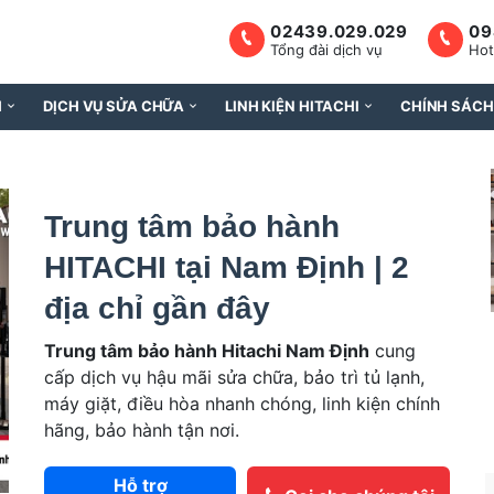
02439.029.029
09
Tổng đài dịch vụ
Hot
H
DỊCH VỤ SỬA CHỮA
LINH KIỆN HITACHI
CHÍNH SÁCH
Trung tâm bảo hành
HITACHI tại Nam Định | 2
địa chỉ gần đây
Trung tâm bảo hành Hitachi Nam Định
cung
cấp dịch vụ hậu mãi sửa chữa, bảo trì tủ lạnh,
máy giặt, điều hòa nhanh chóng, linh kiện chính
hãng, bảo hành tận nơi.
Hỗ trợ