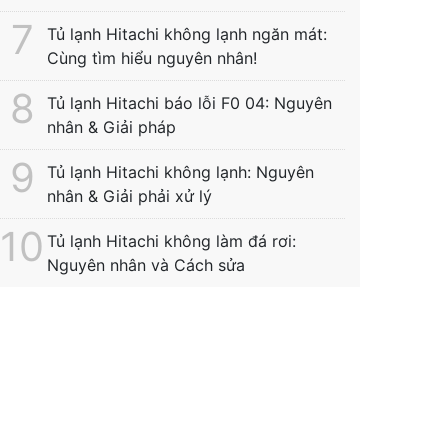
Tủ lạnh Hitachi không lạnh ngăn mát:
Cùng tìm hiểu nguyên nhân!
Tủ lạnh Hitachi báo lỗi F0 04: Nguyên
nhân & Giải pháp
Tủ lạnh Hitachi không lạnh: Nguyên
nhân & Giải phải xử lý
Tủ lạnh Hitachi không làm đá rơi:
Nguyên nhân và Cách sửa
Tìm kiếm thường xuyên:
sửa tủ lạnh hitachi
ại tphcm
|
sửa tủ lạnh hitachi gần đây
|
bảo
hành bosch
|
bảo hành hitachi hưng yên
|
bảo
ành hitachi bắc ninh
|
sửa máy giặt electrolux
|
trạm bảo hành bosch
|
bảo hành hitachi hải