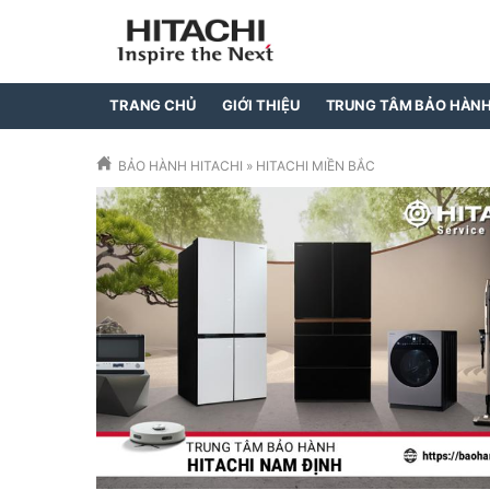
TRANG CHỦ
GIỚI THIỆU
TRUNG TÂM BẢO HÀN
BẢO HÀNH HITACHI
»
HITACHI MIỀN BẮC