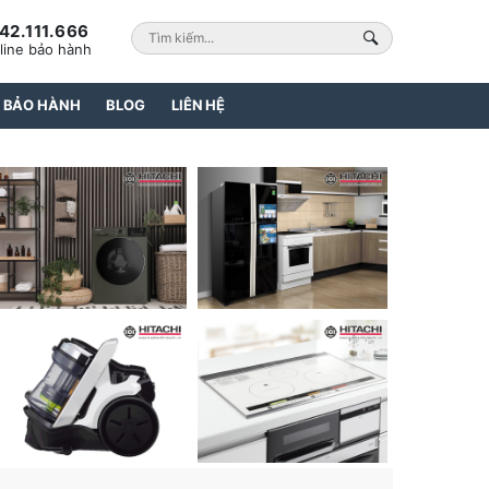
42.111.666
line bảo hành
 BẢO HÀNH
BLOG
LIÊN HỆ