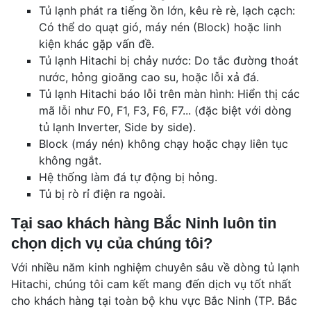
Tủ lạnh phát ra tiếng ồn lớn, kêu rè rè, lạch cạch:
Có thể do quạt gió, máy nén (Block) hoặc linh
kiện khác gặp vấn đề.
Tủ lạnh Hitachi bị chảy nước: Do tắc đường thoát
nước, hỏng gioăng cao su, hoặc lỗi xả đá.
Tủ lạnh Hitachi báo lỗi trên màn hình: Hiển thị các
mã lỗi như F0, F1, F3, F6, F7... (đặc biệt với dòng
tủ lạnh Inverter, Side by side).
Block (máy nén) không chạy hoặc chạy liên tục
không ngắt.
Hệ thống làm đá tự động bị hỏng.
Tủ bị rò rỉ điện ra ngoài.
Tại sao khách hàng Bắc Ninh luôn tin
chọn dịch vụ của chúng tôi?
Với nhiều năm kinh nghiệm chuyên sâu về dòng tủ lạnh
Hitachi, chúng tôi cam kết mang đến dịch vụ tốt nhất
cho khách hàng tại toàn bộ khu vực Bắc Ninh (TP. Bắc