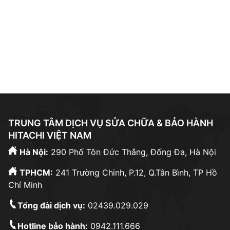
tphcm
|
sửa tủ lạnh hitachi gần đây
|
bảo hành bosch
|
bảo hành hitachi hưng yên
|
bảo hành hitachi bắc
ninh
|
sửa máy giặt electrolux
|
trạm bảo hành bosch
|
bảo hành hitachi hải phòng
|
sửa tủ lạnh bosch
|
sửa
máy giặt hưng yên
|
TRUNG TÂM DỊCH VỤ SỬA CHỮA & BẢO HÀNH
HITACHI VIỆT NAM
Hà Nội:
290 Phố Tôn Đức Thắng, Đống Đa, Hà Nội
TPHCM:
241 Trường Chinh, P.12, Q.Tân Bình, TP Hồ
Chí Minh
Tổng đài dịch vụ:
02439.029.029
Hotline bảo hành:
0942.111.666