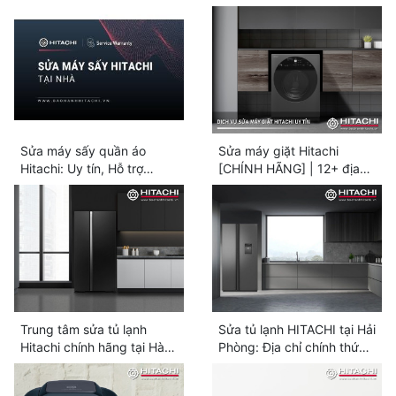
vụ trên toàn quốc
quốc 24/7
Sửa máy sấy quần áo
Sửa máy giặt Hitachi
Hitachi: Uy tín, Hỗ trợ
[CHÍNH HÃNG] | 12+ địa
nhanh 24/7
chỉ gần bạn
Trung tâm sửa tủ lạnh
Sửa tủ lạnh HITACHI tại Hải
Hitachi chính hãng tại Hà
Phòng: Địa chỉ chính thức |
Nội uy tín số #1
Hỗ trợ 24/7