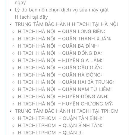
ngay
Lý do bạn nên chọn dịch vụ sửa máy giặt
Hitachi tại đây
TRUNG TÂM BẢO HÀNH HITACHI TẠI HÀ NỘI
HITACHI HÀ NỘI – QUẬN LONG BIÊN:
HITACHI HÀ NỘI – QUẬN THANH XUÂN:
HITACHI HÀ NỘI – QUẬN BA ĐÌNH:
HITACHI HÀ NỘI – QUẬN ĐỐNG ĐA:
HITACHI HÀ NỘI – HUYỆN GIA LÂM:
HITACHI HÀ NỘI – QUẬN CẦU GIẤY:
HITACHI HÀ NỘI – QUẬN HÀ ĐÔNG:
HITACHI HÀ NỘI – QUẬN HAI BÀ TRƯNG:
HITACHI HÀ NỘI – QUẬN NAM TỪ LIÊM:
HITACHI HÀ NỘI – HUYỆN ĐÔNG ANH:
HITACHI HÀ NỘI – HUYỆN CHƯƠNG MỸ:
TRUNG TÂM BẢO HÀNH HITACHI TẠI TPHCM
HITACHI TPHCM – QUẬN TÂN BÌNH:
HITACHI TPHCM – QUẬN BÌNH TÂN:
HITACHI TPHCM – QUẬN 9: