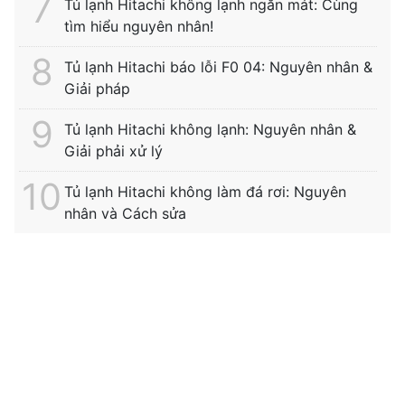
Tủ lạnh Hitachi không lạnh ngăn mát: Cùng
tìm hiểu nguyên nhân!
Tủ lạnh Hitachi báo lỗi F0 04: Nguyên nhân &
Giải pháp
Tủ lạnh Hitachi không lạnh: Nguyên nhân &
Giải phải xử lý
Tủ lạnh Hitachi không làm đá rơi: Nguyên
nhân và Cách sửa
Tìm kiếm thường xuyên:
sửa tủ lạnh hitachi tại
tphcm
|
sửa tủ lạnh hitachi gần đây
|
bảo hành bosch
|
bảo hành hitachi hưng yên
|
bảo hành hitachi bắc
ninh
|
sửa máy giặt electrolux
|
trạm bảo hành bosch
|
bảo hành hitachi hải phòng
|
sửa tủ lạnh bosch
|
sửa
máy giặt hưng yên
|