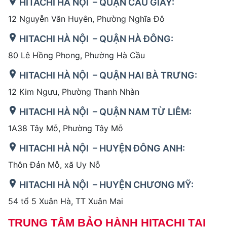
HITACHI HÀ NỘI – QUẬN CẦU GIẤY:
12 Nguyễn Văn Huyên, Phường Nghĩa Đô
HITACHI HÀ NỘI – QUẬN HÀ ĐÔNG:
80 Lê Hồng Phong, Phường Hà Cầu
HITACHI HÀ NỘI – QUẬN HAI BÀ TRƯNG:
12 Kim Ngưu, Phường Thanh Nhàn
HITACHI HÀ NỘI – QUẬN NAM TỪ LIÊM:
1A38 Tây Mỗ, Phường Tây Mỗ
HITACHI HÀ NỘI – HUYỆN ĐÔNG ANH:
Thôn Đản Mỗ, xã Uy Nỗ
HITACHI HÀ NỘI – HUYỆN CHƯƠNG MỸ:
54 tổ 5 Xuân Hà, TT Xuân Mai
TRUNG TÂM BẢO HÀNH HITACHI TẠI