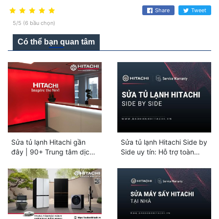
Share
Tweet
5/5 (6 bầu chọn)
Có thể bạn quan tâm
Sửa tủ lạnh Hitachi gần
Sửa tủ lạnh Hitachi Side by
đây | 90+ Trung tâm dịch
Side uy tín: Hỗ trợ toàn
vụ trên toàn quốc
quốc 24/7