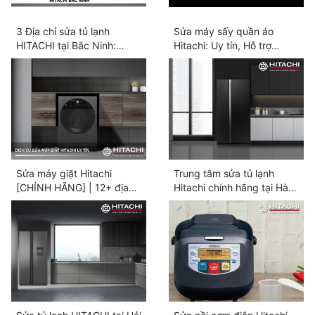
3 Địa chỉ sửa tủ lạnh
Sửa máy sấy quần áo
HITACHI tại Bắc Ninh:
Hitachi: Uy tín, Hỗ trợ
Chính thức | Hỗ trợ 24/7
nhanh 24/7
Sửa máy giặt Hitachi
Trung tâm sửa tủ lạnh
[CHÍNH HÃNG] | 12+ địa
Hitachi chính hãng tại Hà
chỉ gần bạn
Nội uy tín số #1