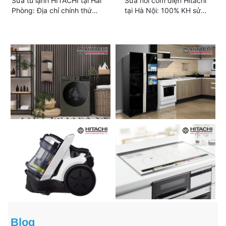
Sửa tủ lạnh HITACHI tại Hải
Sửa nồi cơm điện Hitachi
Phòng: Địa chỉ chính thức |
tại Hà Nội: 100% KH sử
Hỗ trợ 24/7
dụng dịch vụ
Blog